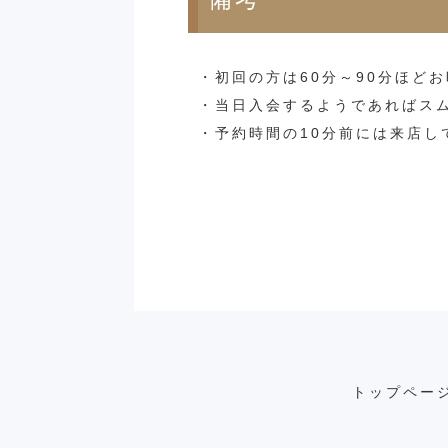
・初回の方は60分～90分ほど
・当日入会するようであればス
・予約時間の10分前には来店し
トップペー