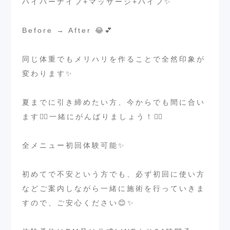
ハイパーナイフ+マッサージ+ハイフ✨
⁡
Before → After 😂💕
⁡
同じ体重でもメリハリを作ることで全然印象が
変わります✨
⁡
夏までに引き締めたい方、今からでも間に合い
ます❤️‍🔥一緒にがんばりましょう！❤️‍🔥
⁡
全メニュー初回体験可能✨
⁡
初めてで不安という方でも、必ず初回に使い方
などご案内しながら一緒に施術を行っていきま
すので、ご安心ください😊✨
⁡