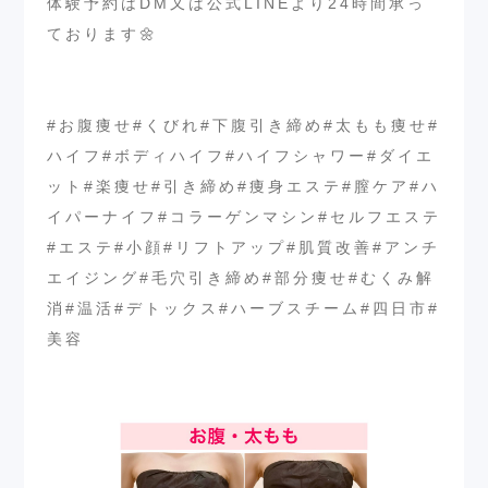
体験予約はDM又は公式LINEより24時間承っ
ております🌼
⁡
⁡
#お腹痩せ#くびれ#下腹引き締め#太もも痩せ#
ハイフ#ボディハイフ#ハイフシャワー#ダイエ
ット#楽痩せ#引き締め#痩身エステ#膣ケア#ハ
イパーナイフ#コラーゲンマシン#セルフエステ
#エステ#小顔#リフトアップ#肌質改善#アンチ
エイジング#毛穴引き締め#部分痩せ#むくみ解
消#温活#デトックス#ハーブスチーム#四日市#
美容