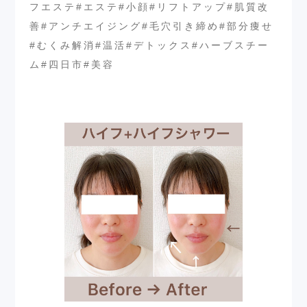
フエステ#エステ#小顔#リフトアップ#肌質改
善#アンチエイジング#毛穴引き締め#部分痩せ
#むくみ解消#温活#デトックス#ハーブスチー
ム#四日市#美容