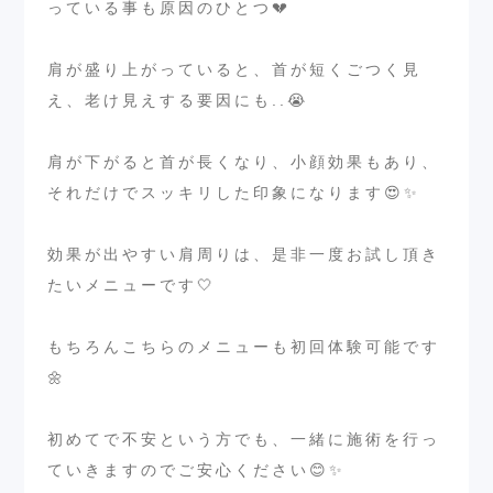
っている事も原因のひとつ💔
⁡
肩が盛り上がっていると、首が短くごつく見
え、老け見えする要因にも..😭
⁡
肩が下がると首が長くなり、小顔効果もあり、
それだけでスッキリした印象になります😍✨
⁡
効果が出やすい肩周りは、是非一度お試し頂き
たいメニューです🤍
⁡
もちろんこちらのメニューも初回体験可能です
🌼
⁡
初めてで不安という方でも、一緒に施術を行っ
ていきますのでご安心ください😊✨