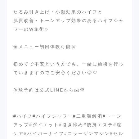
⁡
たるみ引き上げ・小顔効果のハイフと
肌質改善・トーンアップ効果のあるハイフシャ
ワーのW施術✨
⁡
全メニュー初回体験可能🌼
⁡
初めてで不安という方でも、一緒に施術を行っ
ていきますのでご安心ください😊🤍
⁡
体験予約は公式LINEから✉️💚
⁡
⁡
#ハイフ#ハイフシャワー#二重顎解消#トーン
アップ#ダイエット#引き締め#痩身エステ#膣
ケア#ハイパーナイフ#コラーゲンマシン#セル