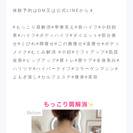
⁡
体験予約はDM又は公式LINEから🌷
⁡
#もっこり肩解消#華奢見え#肩ハイフ#小顔効
果#ハイフ#ボディハイフ#ダイエット#部分痩
せ#くびれ#脚痩せ#二の腕痩せ#楽痩せ#ボディ
メイク#むくみ解消 #小顔#リフトアップ#肌質
改善#ヒップアップ#膣トレ#膣ケア#全身美白#
ハリツヤ#ハイパーナイフ#コラーゲンマシン#
よもぎ蒸し#セルフエステ#痩身#美容