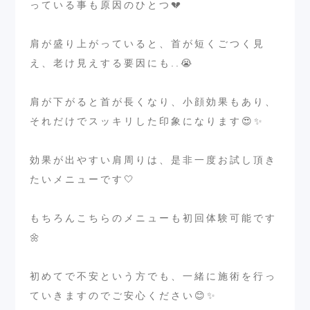
っている事も原因のひとつ💔
⁡
肩が盛り上がっていると、首が短くごつく見
え、老け見えする要因にも..😭
⁡
肩が下がると首が長くなり、小顔効果もあり、
それだけでスッキリした印象になります😍✨
⁡
効果が出やすい肩周りは、是非一度お試し頂き
たいメニューです🤍
⁡
もちろんこちらのメニューも初回体験可能です
🌼
⁡
初めてで不安という方でも、一緒に施術を行っ
ていきますのでご安心ください😊✨