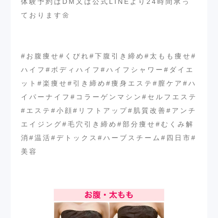
体験予約はDM又は公式LINEより24時間承っ
ております🌼
⁡
⁡
#お腹痩せ#くびれ#下腹引き締め#太もも痩せ#
ハイフ#ボディハイフ#ハイフシャワー#ダイエ
ット#楽痩せ#引き締め#痩身エステ#膣ケア#ハ
イパーナイフ#コラーゲンマシン#セルフエステ
#エステ#小顔#リフトアップ#肌質改善#アンチ
エイジング#毛穴引き締め#部分痩せ#むくみ解
消#温活#デトックス#ハーブスチーム#四日市#
美容