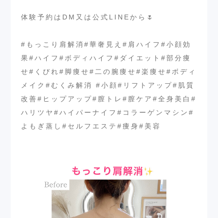
⁡
体験予約はDM又は公式LINEから🌷
⁡
#もっこり肩解消#華奢見え#肩ハイフ#小顔効
果#ハイフ#ボディハイフ#ダイエット#部分痩
せ#くびれ#脚痩せ#二の腕痩せ#楽痩せ#ボディ
メイク#むくみ解消 #小顔#リフトアップ#肌質
改善#ヒップアップ#膣トレ#膣ケア#全身美白#
ハリツヤ#ハイパーナイフ#コラーゲンマシン#
よもぎ蒸し#セルフエステ#痩身#美容