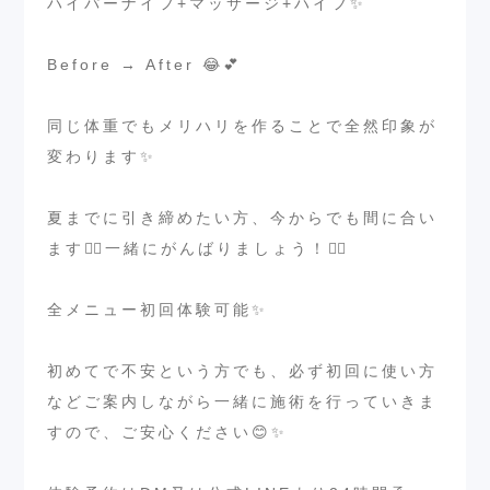
ハイパーナイフ+マッサージ+ハイフ✨
⁡
Before → After 😂💕
⁡
同じ体重でもメリハリを作ることで全然印象が
変わります✨
⁡
夏までに引き締めたい方、今からでも間に合い
ます❤️‍🔥一緒にがんばりましょう！❤️‍🔥
⁡
全メニュー初回体験可能✨
⁡
初めてで不安という方でも、必ず初回に使い方
などご案内しながら一緒に施術を行っていきま
すので、ご安心ください😊✨
⁡