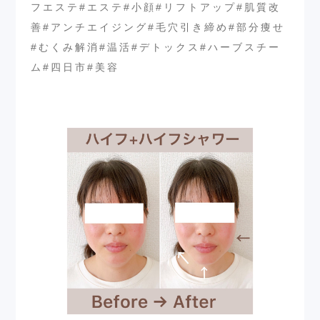
フエステ#エステ#小顔#リフトアップ#肌質改
善#アンチエイジング#毛穴引き締め#部分痩せ
#むくみ解消#温活#デトックス#ハーブスチー
ム#四日市#美容