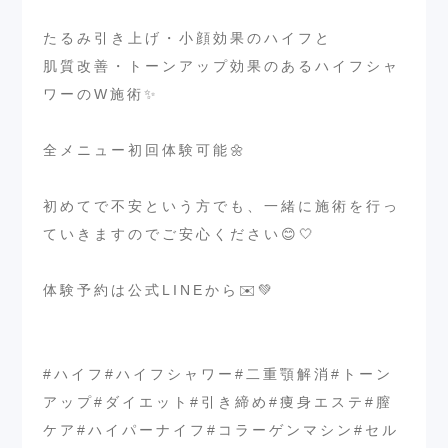
⁡
たるみ引き上げ・小顔効果のハイフと
肌質改善・トーンアップ効果のあるハイフシャ
ワーのW施術✨
⁡
全メニュー初回体験可能🌼
⁡
初めてで不安という方でも、一緒に施術を行っ
ていきますのでご安心ください😊🤍
⁡
体験予約は公式LINEから✉️💚
⁡
⁡
#ハイフ#ハイフシャワー#二重顎解消#トーン
アップ#ダイエット#引き締め#痩身エステ#膣
ケア#ハイパーナイフ#コラーゲンマシン#セル